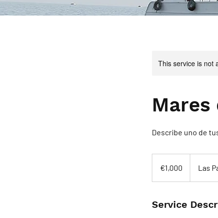
This service is not 
Mares 
Describe uno de tus
1,000
euros
€1,000
Las P
Service Descr